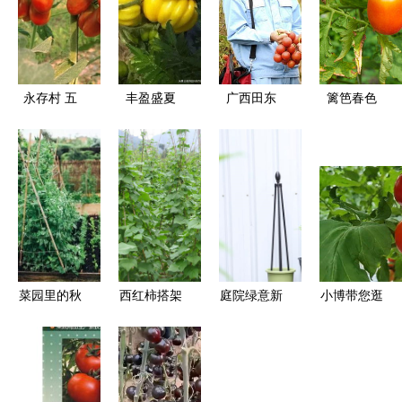
永存村 五
丰盈盛夏
广西田东
篱笆春色
彩小番
番茄架上的
番茄架上的
茄“点亮”致
生命诗篇
春天丰收曲
富路，电焊
网织就幸福
梦
菜园里的秋
西红柿搭架
庭院绿意新
小博带您逛
日序曲
全攻略 从
篇章 巧用
农博丨探秘
选材到上
支架打造立
长春农博园
架，助你收
体园艺空间
里的番茄成