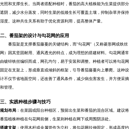
光照和支撑生长。当两者搭配种植时，番茄的高大植株能为生菜提供部分
遮阴，减少水分蒸发，同时生菜的低矮生长可覆盖土壤，抑制杂草并保持
湿度。这种共生关系有助于优化资源利用，提高整体产量。
二、番茄架的设计与勾花网的应用
番茄架是支撑番茄藤蔓的关键结构，而“勾花网”（又称菱形网或铁丝
网）因其坚固耐用、通风透光的特点，成为理想的搭建材料。勾花网通常
由镀锌铁丝编织而成，网孔均匀，易于安装和调整。种植者可以将勾花网
固定在支架上，形成垂直或倾斜的框架，引导番茄藤蔓向上攀爬。这种设
计不仅节省地面空间，还改善了通风条件，减少病虫害发生，并方便采摘
和管理。
三、实践种植步骤与技巧
规划布局
：在菜园或阳台种植区，预留出生菜和番茄的混合区域。建议将
番茄植株种植在勾花网前侧，生菜则种植在网下或周围阴凉处。
搭建支架
：使用木杆或金属管作为立柱，将勾花网拉伸固定，形成高度约